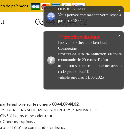
es de paiement:
OUVRE À 18:00
Vous pouvez commander votre repas à
03.44.09.44.32
partir de 18:00
ct
Promotion du Jour
Bienvenue Chez Chicken Best
Compiègne,
Profitez de 10% de réduction sur toute
commande de 20 euros d'achat
minimum sur notre site internet avec le
code promo best10
valable jusqu'au 31/05/2025
 par téléphone sur le numéro
03.44.09.44.32
.
RAPS, BURGERS SEUL, MENUS BURGERS, SANDWICHS
 à Lagny et ses alentours.
, Chèque, Espèce, .
 la possibilité de commander en ligne.