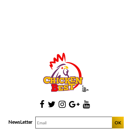
NewsLetter
OK