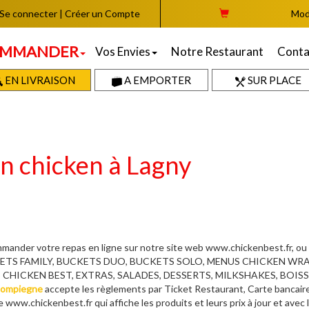
Se connecter
|
Créer un Compte
Mod
MMANDER
Vos Envies
Notre Restaurant
Conta
EN LIVRAISON
A EMPORTER
SUR PLACE
on chicken à Lagny
ander votre repas en ligne sur notre site web www.chickenbest.fr, ou
UCKETS FAMILY, BUCKETS DUO, BUCKETS SOLO, MENUS CHICKEN W
ICKEN BEST, EXTRAS, SALADES, DESSERTS, MILKSHAKES, BOISSONS,
Compiegne
accepte les règlements par Ticket Restaurant, Carte bancaire
e www.chickenbest.fr qui affiche les produits et leurs prix à jour et avec