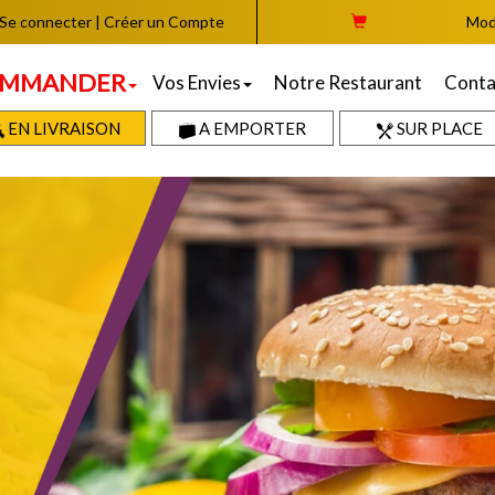
Se connecter
|
Créer un Compte
Mod
MMANDER
Vos Envies
Notre Restaurant
Conta
EN LIVRAISON
A EMPORTER
SUR PLACE