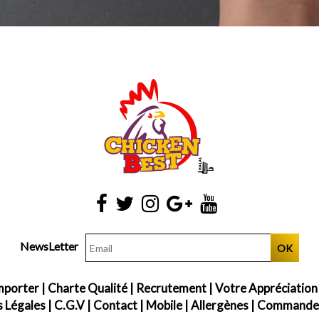
NewsLetter
OK
mporter
|
Charte Qualité
|
Recrutement
|
Votre Appréciation
 Légales
|
C.G.V
|
Contact
|
Mobile
|
Allergènes
|
Commander 