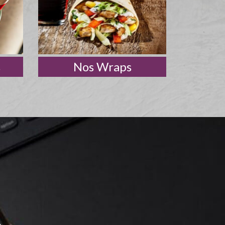
s
Nos Wraps