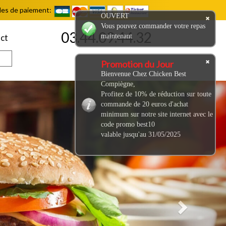
es de paiement:
OUVERT
Vous pouvez commander votre repas
03.44.09.44.32
maintenant
ct
Promotion du Jour
Bienvenue Chez Chicken Best
Compiègne,
Next
Profitez de 10% de réduction sur toute
commande de 20 euros d'achat
minimum sur notre site internet avec le
code promo best10
valable jusqu'au 31/05/2025