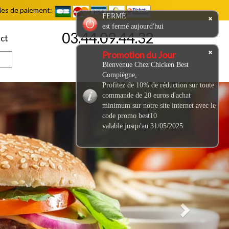
es de paiement:
FERMÉ
est fermé aujourd'hui
03.44.09.44.32
ct
Promotion du Jour
Bienvenue Chez Chicken Best
Compiègne,
Profitez de 10% de réduction sur toute
Next
commande de 20 euros d'achat
minimum sur notre site internet avec le
code promo best10
valable jusqu'au 31/05/2025