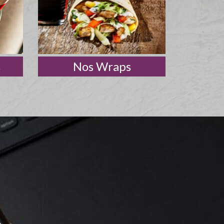
s
Nos Wraps