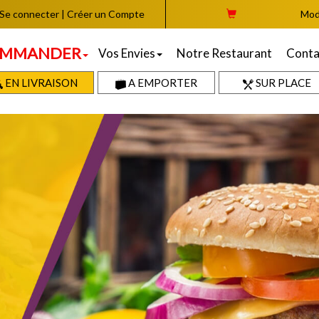
Se connecter
|
Créer un Compte
Mod
MMANDER
Vos Envies
Notre Restaurant
Conta
EN LIVRAISON
A EMPORTER
SUR PLACE