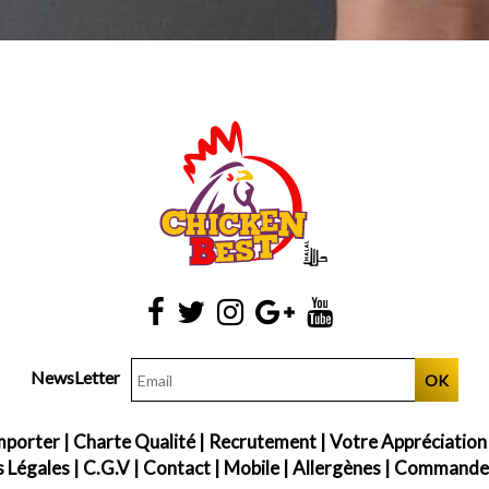
NewsLetter
OK
mporter
|
Charte Qualité
|
Recrutement
|
Votre Appréciation
 Légales
|
C.G.V
|
Contact
|
Mobile
|
Allergènes
|
Commander 