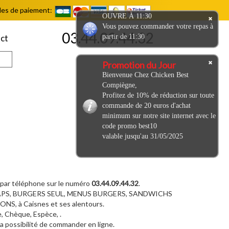
es de paiement:
OUVRE À 11:30
Vous pouvez commander votre repas à
03.44.09.44.32
partir de 11:30
ct
Promotion du Jour
Bienvenue Chez Chicken Best
Compiègne,
Profitez de 10% de réduction sur toute
commande de 20 euros d'achat
minimum sur notre site internet avec le
code promo best10
valable jusqu'au 31/05/2025
 par téléphone sur le numéro
03.44.09.44.32
.
RAPS, BURGERS SEUL, MENUS BURGERS, SANDWICHS
 à Caisnes et ses alentours.
, Chèque, Espèce, .
 la possibilité de commander en ligne.