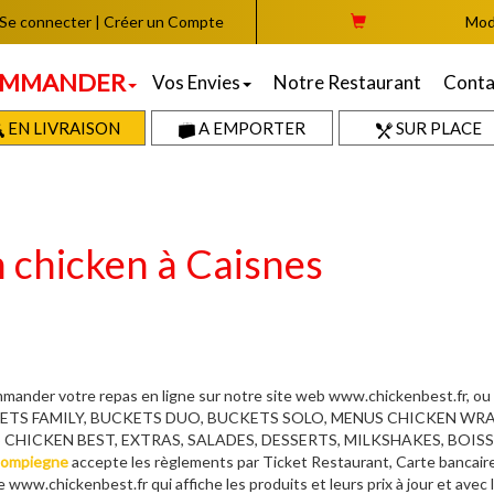
Se connecter
|
Créer un Compte
Mod
MMANDER
Vos Envies
Notre Restaurant
Conta
EN LIVRAISON
A EMPORTER
SUR PLACE
n chicken à Caisnes
ander votre repas en ligne sur notre site web www.chickenbest.fr, ou
UCKETS FAMILY, BUCKETS DUO, BUCKETS SOLO, MENUS CHICKEN W
ICKEN BEST, EXTRAS, SALADES, DESSERTS, MILKSHAKES, BOISSONS,
Compiegne
accepte les règlements par Ticket Restaurant, Carte bancaire
e www.chickenbest.fr qui affiche les produits et leurs prix à jour et avec