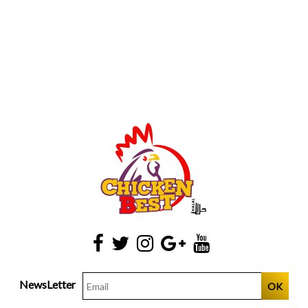
NewsLetter
OK