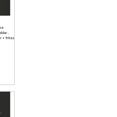
uce
ddar ,
 + frites