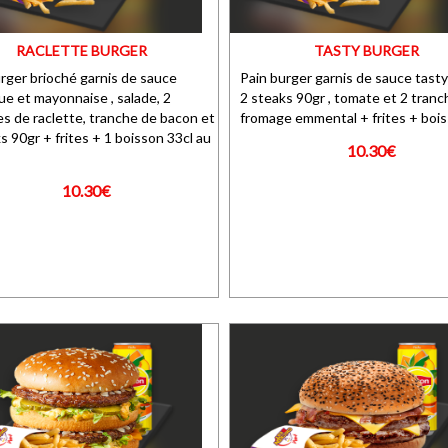
RACLETTE BURGER
TASTY BURGER
rger brioché garnis de sauce
Pain burger garnis de sauce tasty 
e et mayonnaise , salade, 2
2 steaks 90gr , tomate et 2 tran
s de raclette, tranche de bacon et
fromage emmental + frites + bois
s 90gr + frites + 1 boisson 33cl au
10.30€
10.30€