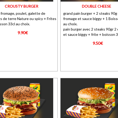
CROUSTY BURGER
DOUBLE CHEESE
 fromage, poulet, galette de
grand pain burger + 2 steaks 90g
 de terre Nature ou spicy + Frites
fromage et sauce biggy + 1 Boiss
sson 33cl au choix.
au choix.
pain burger avec 2 steaks 90gr 2
9.90€
et sauce biggy + frite + boisson 3
9.50€