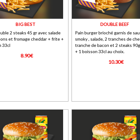
BIG BEST
DOUBLE BEEF
uble 2 steaks 45 gr avec salade
Pain burger brioché garnis de sa
ons et fromage cheddar + frite +
smoky , salade, 2 tranches de che
n 33cl
tranche de bacon et 2 steaks 90gr
+ 1 boisson 33cl au choix.
8.90€
10.30€