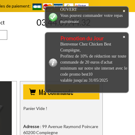
es de paiement:
OUVERT
Vous pouvez commander votre repas
03.44.09.44.32
maintenant
ct
Promotion du Jour
Bienvenue Chez Chicken Best
Compiègne,
Profitez de 10% de réduction sur toute
commande de 20 euros d'achat
minimum sur notre site internet avec le
code promo best10
valable jusqu'au 31/05/2025
Ma Commande
Panier Vide !
Adresse
: 99 Avenue Raymond Poincare
60200 Compiegne