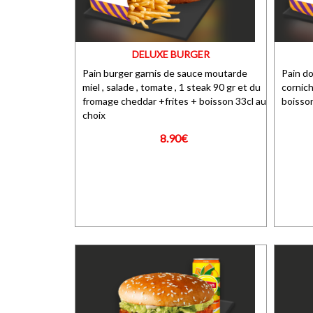
DELUXE BURGER
Pain burger garnis de sauce moutarde
Pain do
miel , salade , tomate , 1 steak 90 gr et du
cornich
fromage cheddar +frites + boisson 33cl au
boisso
choix
8.90€