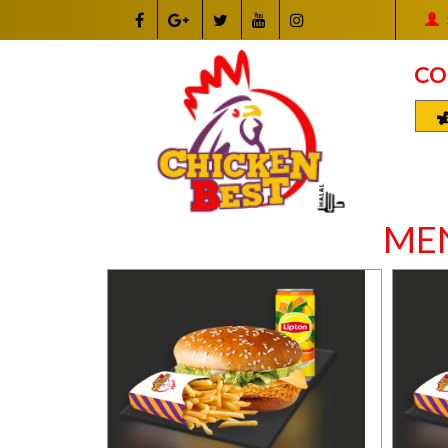
CO
ME