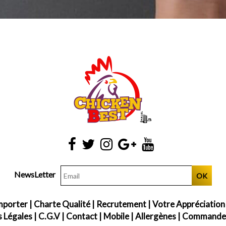
NewsLetter
OK
mporter
|
Charte Qualité
|
Recrutement
|
Votre Appréciation
 Légales
|
C.G.V
|
Contact
|
Mobile
|
Allergènes
|
Commander 