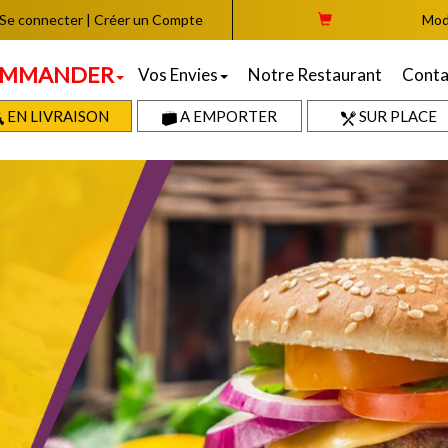
Se connecter
|
Créer un Compte
Mod
MMANDER
Vos Envies
Notre Restaurant
Conta
EN LIVRAISON
A EMPORTER
SUR PLACE