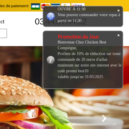
es de paiement:
OUVRE À 11:30
Vous pouvez commander votre repas à
03.44.09.44.32
partir de 11:30
ct
Promotion du Jour
Bienvenue Chez Chicken Best
Compiègne,
Next
Profitez de 10% de réduction sur toute
commande de 20 euros d'achat
minimum sur notre site internet avec le
code promo best10
valable jusqu'au 31/05/2025