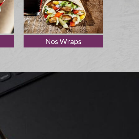
s
Nos Wraps