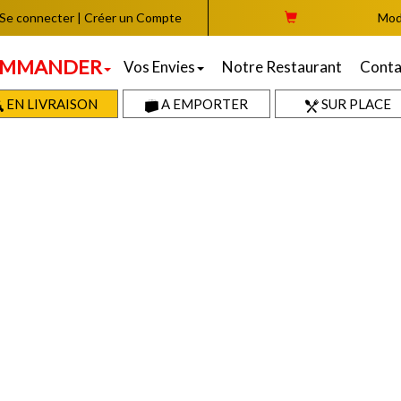
Se connecter
|
Créer un Compte
Mod
MMANDER
Vos Envies
Notre Restaurant
Conta
EN LIVRAISON
A EMPORTER
SUR PLACE