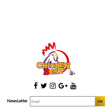
NewsLetter
OK