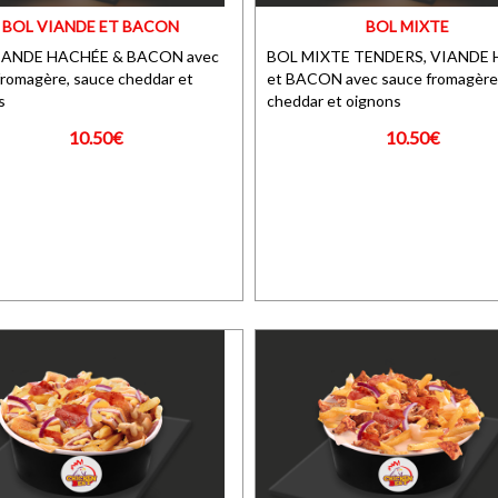
BOL VIANDE ET BACON
BOL MIXTE
IANDE HACHÉE & BACON avec
BOL MIXTE TENDERS, VIANDE
fromagère, sauce cheddar et
et BACON avec sauce fromagère
s
cheddar et oignons
10.50€
10.50€