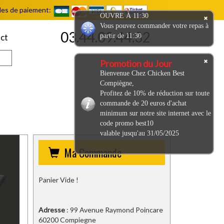
es de paiement:
OUVRE À 11:30
Vous pouvez commander votre repas à
03.44.09.44.32
partir de 11:30
ct
Promotion du Jour
Bienvenue Chez Chicken Best
Compiègne,
Profitez de 10% de réduction sur toute
commande de 20 euros d'achat
minimum sur notre site internet avec le
code promo best10
valable jusqu'au 31/05/2025
Ma Commande
Panier Vide !
Adresse
: 99 Avenue Raymond Poincare
60200 Compiegne